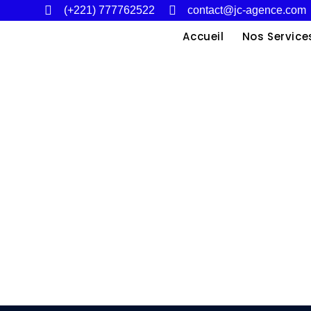
(+221) 777762522
contact@jc-agence.com
Accueil
Nos Service