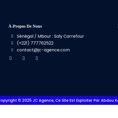
À-Propos De Nous
Sénégal / Mbour : Saly Carrefour
(+221) 777762522
contact@jc-agence.com
opyright © 2025 JC Agence, Ce Site Est Exploiter Par Abdou K