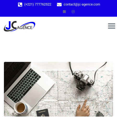
(+221) 777762522
contact@jc-agence.com